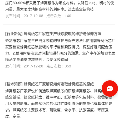
房门80-90%都采用了蜂窝纸作为填充材料，以降低木材、钢材的使
用量，最大限度地提高材料的利用率。过去蜂窝结构技
发布时间：2017-12-08 点击次数：146
[
行业新闻
]
蜂窝纸芯厂家在生产线涂胶辊的维护与保养方法
蜂窝纸芯厂家在生产线涂胶辊的维护与保养方法1.使用前蜂窝纸芯厂
家要检查蜂窝纸芯涂胶辊的平行度和紧固情况，调整好辊间配合压
力。2.使用时要注意对涂胶辊进行充分的润滑。生产中在涂胶辊表面
喷洒少量油雾或减摩剂，会使涂胶辊间
发布时间：2017-12-20 点击次数：353
[
技术知识
]
蜂窝纸芯厂家解说如何选取蜂窝纸芯的原纸
蜂窝纸芯厂家解说如何选取蜂窝纸芯的原纸蜂窝纸芯、蜂窝纸箱、
蜂窝纸板、蜂窝纸托盘、缓冲衬垫、纸护角等包装材料，都需要使
用大量的原纸。而蜂窝纸芯的优越性能对原纸的质量也有具体的要
求。蜂窝纸芯主要技术有：耐破度、含水率、抗张强度、环压强
度、定量、