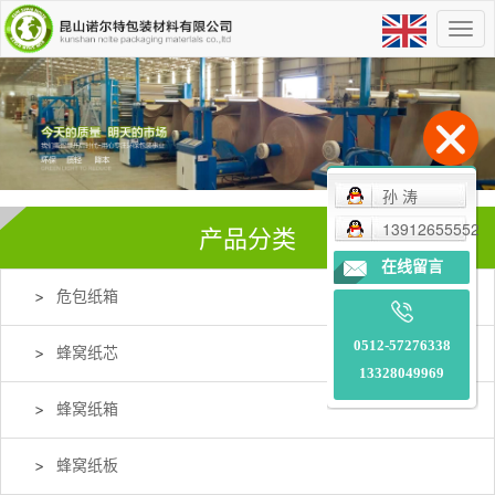
孙 涛
13912655552
产品分类
在线留言
危包纸箱
0512-57276338
蜂窝纸芯
13328049969
蜂窝纸箱
蜂窝纸板