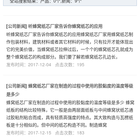
全站搜索结果：产品：0个,新闻：9个
[
公司新闻
]
听蜂窝纸芯厂家告诉你蜂窝纸芯的应用
听蜂窝纸芯厂家告诉你蜂窝纸芯的应用蜂窝纸芯厂家用蜂窝纸芯制
作包装材料，建筑材料或者其它材料的时候，只有拉开才能体现出
它的完美价值，当蜂窝纸芯拉伸过后，一个个的蜂窝纸芯孔就成为
整个蜂窝纸芯的构成部分。我们要了解若蜂窝纸芯孔边长，
发布时间：2017-12-04 点击次数：195
[
公司新闻
]
蜂窝纸芯厂家在制造的过程中使用的胶黏度的温度等级
是多少
蜂窝纸芯厂家在制造的过程中使用的胶黏度的温度等级是多少 蜂窝
纸板的结构比较特殊，它一般是由两层面纸板与中间蜂窝状纸芯通
过胶粘剂粘合而成，具有轻质高强度的特点。其大致构造与瓦楞纸
板是十分相似的。但中间的纸芯构造不同。制造蜂窝
发布时间：2017-12-15 点击次数：183