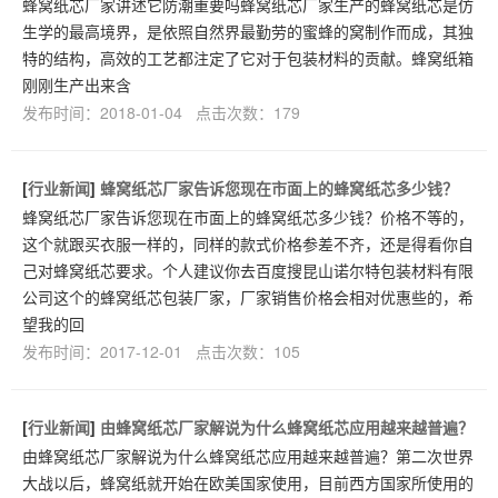
蜂窝纸芯厂家讲述它防潮重要吗蜂窝纸芯厂家生产的蜂窝纸芯是仿
生学的最高境界，是依照自然界最勤劳的蜜蜂的窝制作而成，其独
特的结构，高效的工艺都注定了它对于包装材料的贡献。蜂窝纸箱
刚刚生产出来含
发布时间：2018-01-04 点击次数：179
[
行业新闻
]
蜂窝纸芯厂家告诉您现在市面上的蜂窝纸芯多少钱？
蜂窝纸芯厂家告诉您现在市面上的蜂窝纸芯多少钱？价格不等的，
这个就跟买衣服一样的，同样的款式价格参差不齐，还是得看你自
己对蜂窝纸芯要求。个人建议你去百度搜昆山诺尔特包装材料有限
公司这个的蜂窝纸芯包装厂家，厂家销售价格会相对优惠些的，希
望我的回
发布时间：2017-12-01 点击次数：105
[
行业新闻
]
由蜂窝纸芯厂家解说为什么蜂窝纸芯应用越来越普遍？
由蜂窝纸芯厂家解说为什么蜂窝纸芯应用越来越普遍？第二次世界
大战以后，蜂窝纸就开始在欧美国家使用，目前西方国家所使用的