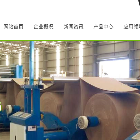
网站首页
企业概况
新闻资讯
产品中心
应用领
公司简介
公司新闻
危包纸箱
公司资质
行业新闻
蜂窝纸芯
技术知识
蜂窝纸箱
蜂窝纸板
纸托盘
纸护角
EPE珍珠棉
重型瓦楞纸箱
平纸板
圆纸管