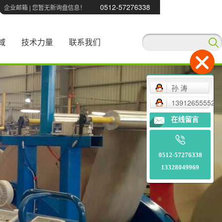
0512-57276338
企业邮箱
|
您暂无新询盘信息！
域
技术力量
联系我们
孙 涛
13912655552
在线留言
0512-57276338
13328049969